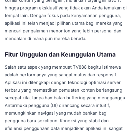
kurasi konten yang beragam, mulai dari tayangan favorit
hingga program eksklusif yang tidak akan Anda temukan di
tempat lain. Dengan fokus pada kenyamanan pengguna,
aplikasi ini telah menjadi pilihan utama bagi mereka yang
mencari pengalaman menonton yang lebih personal dan
mendalam di mana pun mereka berada.
Fitur Unggulan dan Keunggulan Utama
Salah satu aspek yang membuat TV888 begitu istimewa
adalah performanya yang sangat mulus dan responsif.
Aplikasi ini dilengkapi dengan teknologi optimasi server
terbaru yang memastikan pemuatan konten berlangsung
secepat kilat tanpa hambatan buffering yang mengganggu.
Antarmuka pengguna (UI) dirancang secara intuitif,
memungkinkan navigasi yang mudah bahkan bagi
pengguna baru sekalipun. Koneksi yang stabil dan
efisiensi penggunaan data menjadikan aplikasi ini sangat