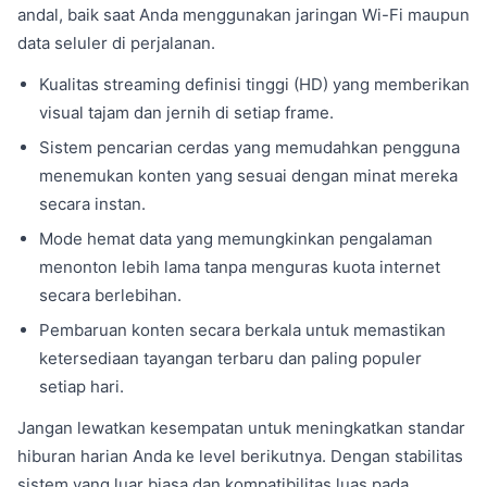
andal, baik saat Anda menggunakan jaringan Wi-Fi maupun
data seluler di perjalanan.
Kualitas streaming definisi tinggi (HD) yang memberikan
visual tajam dan jernih di setiap frame.
Sistem pencarian cerdas yang memudahkan pengguna
menemukan konten yang sesuai dengan minat mereka
secara instan.
Mode hemat data yang memungkinkan pengalaman
menonton lebih lama tanpa menguras kuota internet
secara berlebihan.
Pembaruan konten secara berkala untuk memastikan
ketersediaan tayangan terbaru dan paling populer
setiap hari.
Jangan lewatkan kesempatan untuk meningkatkan standar
hiburan harian Anda ke level berikutnya. Dengan stabilitas
sistem yang luar biasa dan kompatibilitas luas pada