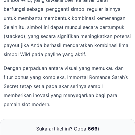
Simbol Wild, yang diwakili oleh karakter Sarah,
berfungsi sebagai pengganti simbol reguler lainnya
untuk membantu membentuk kombinasi kemenangan.
Selain itu, simbol ini dapat muncul secara bertumpuk
(stacked), yang secara signifikan meningkatkan potensi
payout jika Anda berhasil mendaratkan kombinasi lima
simbol Wild pada payline yang aktif.
Dengan perpaduan antara visual yang memukau dan
fitur bonus yang kompleks, Immortal Romance Sarah’s
Secret tetap setia pada akar serinya sambil
memberikan inovasi yang menyegarkan bagi para
pemain slot modern.
Suka artikel ini? Coba
666i