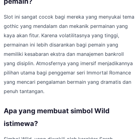
pemain?
Slot ini sangat cocok bagi mereka yang menyukai tema
gothic yang mendalam dan mekanik permainan yang
kaya akan fitur. Karena volatilitasnya yang tinggi,
permainan ini lebih disarankan bagi pemain yang
memiliki kesabaran ekstra dan manajemen bankroll
yang disiplin. Atmosfernya yang imersif menjadikannya
pilihan utama bagi penggemar seri Immortal Romance
yang mencari pengalaman bermain yang dramatis dan
penuh tantangan.
Apa yang membuat simbol Wild
istimewa?