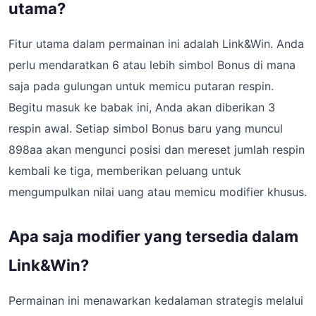
utama?
Fitur utama dalam permainan ini adalah Link&Win. Anda
perlu mendaratkan 6 atau lebih simbol Bonus di mana
saja pada gulungan untuk memicu putaran respin.
Begitu masuk ke babak ini, Anda akan diberikan 3
respin awal. Setiap simbol Bonus baru yang muncul
898aa akan mengunci posisi dan mereset jumlah respin
kembali ke tiga, memberikan peluang untuk
mengumpulkan nilai uang atau memicu modifier khusus.
Apa saja modifier yang tersedia dalam
Link&Win?
Permainan ini menawarkan kedalaman strategis melalui