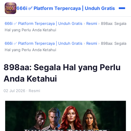
666i ✅ Platform Terpercaya | Unduh Gratis
666i ✅ Platform Terpercaya | Unduh Gratis
›
Resmi
›
898aa: Segala
Hal yang Perlu Anda Ketahui
666i ✅ Platform Terpercaya | Unduh Gratis
›
Resmi
›
898aa: Segala
Hal yang Perlu Anda Ketahui
898aa: Segala Hal yang Perlu
Anda Ketahui
02 Jul 2026
· Resmi