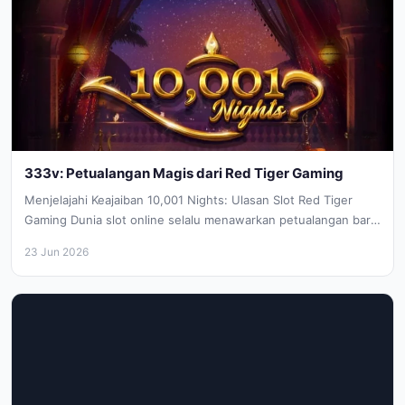
333v: Petualangan Magis dari Red Tiger Gaming
Menjelajahi Keajaiban 10,001 Nights: Ulasan Slot Red Tiger
Gaming Dunia slot online selalu menawarkan petualangan baru
yang memikat, dan 10,001...
23 Jun 2026