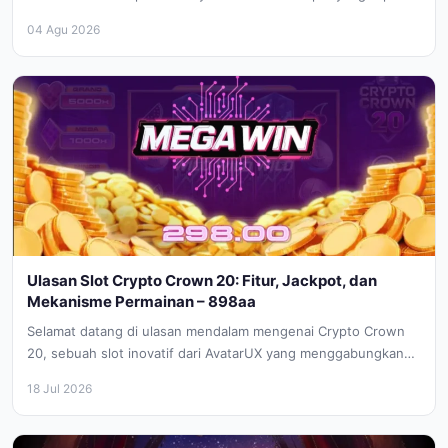
04 Agu 2026
Ulasan Slot Crypto Crown 20: Fitur, Jackpot, dan
Mekanisme Permainan – 898aa
Selamat datang di ulasan mendalam mengenai Crypto Crown
20, sebuah slot inovatif dari AvatarUX yang menggabungkan
estetika futuristik dengan mekanisme...
18 Jul 2026