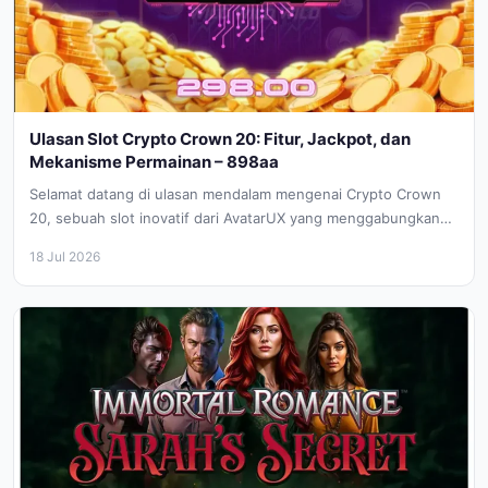
Ulasan Slot Crypto Crown 20: Fitur, Jackpot, dan
Mekanisme Permainan – 898aa
Selamat datang di ulasan mendalam mengenai Crypto Crown
20, sebuah slot inovatif dari AvatarUX yang menggabungkan
estetika futuristik dengan mekanisme...
18 Jul 2026