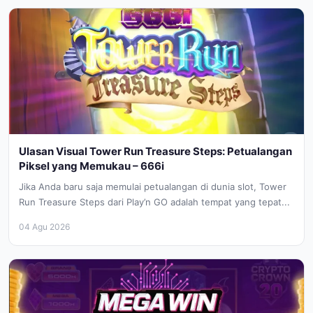
Ulasan Visual Tower Run Treasure Steps: Petualangan
Piksel yang Memukau – 666i
Jika Anda baru saja memulai petualangan di dunia slot, Tower
Run Treasure Steps dari Play’n GO adalah tempat yang tepat...
04 Agu 2026