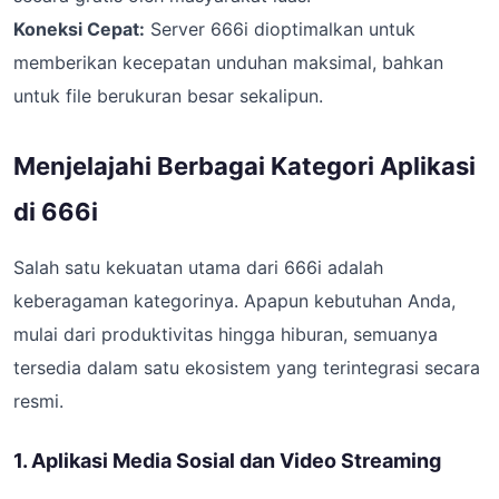
Koneksi Cepat:
Server 666i dioptimalkan untuk
memberikan kecepatan unduhan maksimal, bahkan
untuk file berukuran besar sekalipun.
Menjelajahi Berbagai Kategori Aplikasi
di 666i
Salah satu kekuatan utama dari 666i adalah
keberagaman kategorinya. Apapun kebutuhan Anda,
mulai dari produktivitas hingga hiburan, semuanya
tersedia dalam satu ekosistem yang terintegrasi secara
resmi.
1. Aplikasi Media Sosial dan Video Streaming