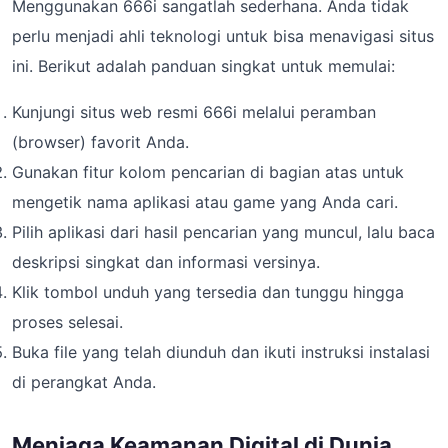
Menggunakan 666i sangatlah sederhana. Anda tidak
perlu menjadi ahli teknologi untuk bisa menavigasi situs
ini. Berikut adalah panduan singkat untuk memulai:
Kunjungi situs web resmi 666i melalui peramban
(browser) favorit Anda.
Gunakan fitur kolom pencarian di bagian atas untuk
mengetik nama aplikasi atau game yang Anda cari.
Pilih aplikasi dari hasil pencarian yang muncul, lalu baca
deskripsi singkat dan informasi versinya.
Klik tombol unduh yang tersedia dan tunggu hingga
proses selesai.
Buka file yang telah diunduh dan ikuti instruksi instalasi
di perangkat Anda.
Menjaga Keamanan Digital di Dunia