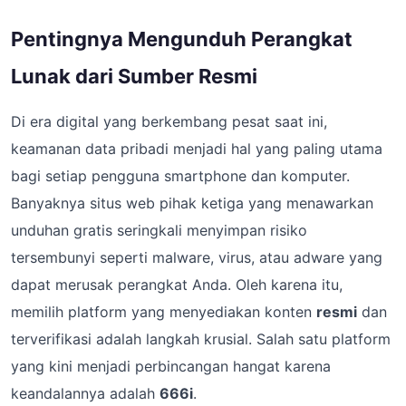
Pentingnya Mengunduh Perangkat
Lunak dari Sumber Resmi
Di era digital yang berkembang pesat saat ini,
keamanan data pribadi menjadi hal yang paling utama
bagi setiap pengguna smartphone dan komputer.
Banyaknya situs web pihak ketiga yang menawarkan
unduhan gratis seringkali menyimpan risiko
tersembunyi seperti malware, virus, atau adware yang
dapat merusak perangkat Anda. Oleh karena itu,
memilih platform yang menyediakan konten
resmi
dan
terverifikasi adalah langkah krusial. Salah satu platform
yang kini menjadi perbincangan hangat karena
keandalannya adalah
666i
.