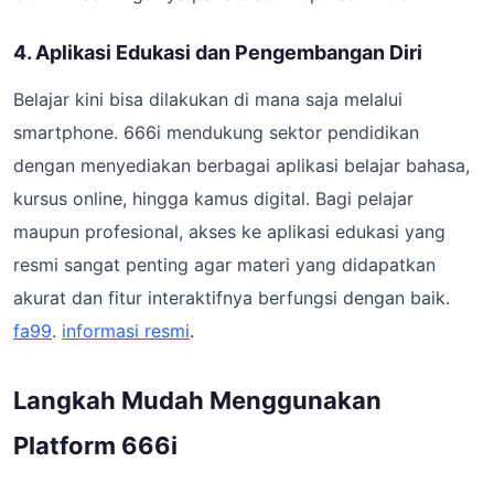
4. Aplikasi Edukasi dan Pengembangan Diri
Belajar kini bisa dilakukan di mana saja melalui
smartphone. 666i mendukung sektor pendidikan
dengan menyediakan berbagai aplikasi belajar bahasa,
kursus online, hingga kamus digital. Bagi pelajar
maupun profesional, akses ke aplikasi edukasi yang
resmi sangat penting agar materi yang didapatkan
akurat dan fitur interaktifnya berfungsi dengan baik.
fa99
.
informasi resmi
.
Langkah Mudah Menggunakan
Platform 666i