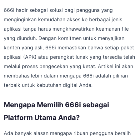
666i hadir sebagai solusi bagi pengguna yang
menginginkan kemudahan akses ke berbagai jenis
aplikasi tanpa harus mengkhawatirkan keamanan file
yang diunduh. Dengan komitmen untuk menyajikan
konten yang asli, 666i memastikan bahwa setiap paket
aplikasi (APK) atau perangkat lunak yang tersedia telah
melalui proses pengecekan yang ketat. Artikel ini akan
membahas lebih dalam mengapa 666i adalah pilihan
terbaik untuk kebutuhan digital Anda.
Mengapa Memilih 666i sebagai
Platform Utama Anda?
Ada banyak alasan mengapa ribuan pengguna beralih